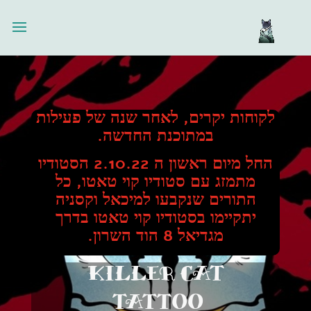
לקוחות יקרים, לאחר שנה של פעילות
במתוכנת החדשה.
החל מיום ראשון ה 2.10.22 הסטודיו
מתמזג עם סטודיו קוי טאטו, כל
התורים שנקבעו למיכאל וקסניה
יתקיימו בסטודיו קוי טאטו בדרך
מגדיאל 8 הוד השרון.
KILLER CAT
TATTOO