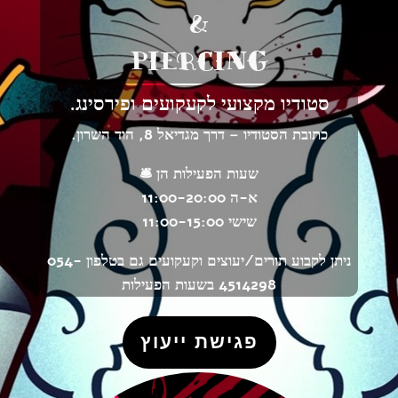
&
PIERCING
סטודיו מקצועי לקעקועים ופירסינג.
כתובת הסטודיו – דרך מגדיאל 8, הוד השרון.
שעות הפעילות הן 🛎️
א-ה 11:00-20:00
שישי 11:00-15:00
ניתן לקבוע תורים/יעוצים וקעקועים גם בטלפון 054-
4514298 בשעות הפעילות
פגישת ייעוץ